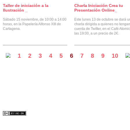
Taller de iniciación a la
Charla Iniciación Crea tu
0
Ilustración _
Presentación Online_
Sábado 15 noviembre, de 10:00 a 14:00
Este lunes 13 de octubre se dará u
horas, en la Papelería Alfonso XIII de
charla dirigida a quienes no tenga
Cartagena.
cuenta de Twitter, en el Café Atomic
las 19:00, a un precio de 2€.
1
2
3
4
5
6
7
8
9
10
Diseñado por:
Lydilena
Bajo licencia Creative Common.