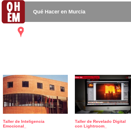
Qué Hacer en Murcia
Mapa
Bares_
Copas_
Activida
Restaurantes
Cafeterias
Taller de Inteligencia
Taller de Revelado Digital
0
Emocional_
con Lightroom_