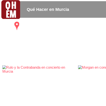
Qué Hacer en Murcia
Mapa
Bares_
Copas_
Activida
Restaurantes
Cafeterias