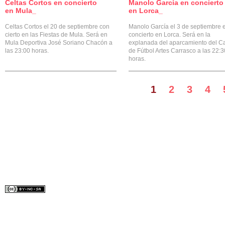
Celtas Cortos en concierto
Manolo García en concierto
2
en Mula_
en Lorca_
Celtas Cortos el 20 de septiembre con
Manolo García el 3 de septiembre 
cierto en las Fiestas de Mula. Será en
concierto en Lorca. Será en la
Mula Deportiva José Soriano Chacón a
explanada del aparcamiento del 
las 23:00 horas.
de Fútbol Artes Carrasco a las 22:3
horas.
1
2
3
4
Diseñado por:
Lydilena
Bajo licencia Creative Common.