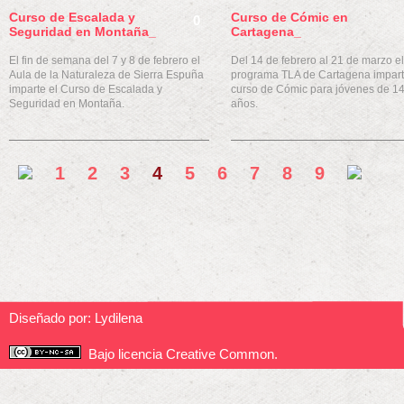
Curso de Escalada y
Curso de Cómic en
0
Seguridad en Montaña_
Cartagena_
El fin de semana del 7 y 8 de febrero el
Del 14 de febrero al 21 de marzo el
Aula de la Naturaleza de Sierra Espuña
programa TLA de Cartagena impart
imparte el Curso de Escalada y
curso de Cómic para jóvenes de 14
Seguridad en Montaña.
años.
1
2
3
4
5
6
7
8
9
Diseñado por:
Lydilena
Bajo licencia Creative Common.