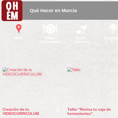
Qué Hacer en Murcia
Mapa
Bares_
Copas_
Activida
Restaurantes
Cafeterias
Creación de tu
Taller "Revisa tu caja de
0
VIDEOCURRICULUM_
herramientas"_