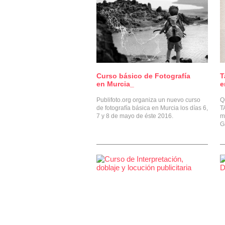
Curso básico de Fotografía
T
0
en Murcia_
e
Publifoto.org organiza un nuevo curso
Q
de fotografía básica en Murcia los días 6,
T
7 y 8 de mayo de éste 2016.
m
G