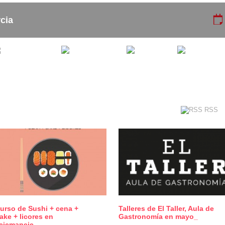
cia
Copas_
Actividades
Eventos
Curso_
Cafeterias
Talleres
RSS
urso de Sushi + cena +
Talleres de El Taller, Aula de
0
0
ake + licores en
Gastronomía en mayo_
ejemaneje_