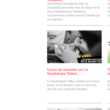
Ya tenemos los talleres que se
A
impartirán para este mes de Mayo en el
u
Aula Gastronómica Tempura,
d
recorreremos medio mundo a través de
e
los sabores.
Curso de tatuador en La
T
0
Guadalupe Tattoo_
a
La Guadalupe Tattoo añade una nueva
E
fecha, el 25 de abril, para el inicio de
E
uno de sus cursos de tatuador.
la