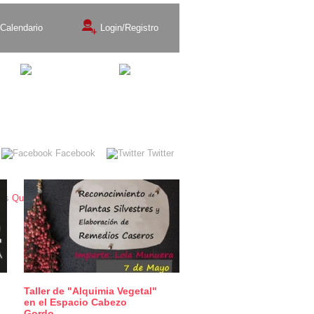
Calendario
Login/Registro
Exposiciones
Teatro
Facebook
Twitter
Quiénes somos
Contacto
Taller de "Alquimia Vegetal"
0
en el Espacio Cabezo
Gordo_