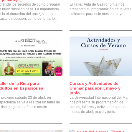
prende los secretos de cómo preparar
El Taller, Aula de Gastronomía nos
n buen sushi en casa. La importancia
presentan su programación de talleres
e la elaboración del arroz, su punto
culinarios para este mes de mayo.
xacto de cocción, cómo perfumarlo..
aller de la Risa para
Cursos y Actividades de
0
0
dultos en Espaciorisa_
Unimar para abril, mayo y
junio_
l próximo sábado 23 de abril, en
La Universidad Internacional del Mar
spaciorisa se va a realizar un taller de
nos presenta su programación de
 risa dirigido al público adulto.
cursos, talleres y actividades para los
meses de abril, mayo y junio.