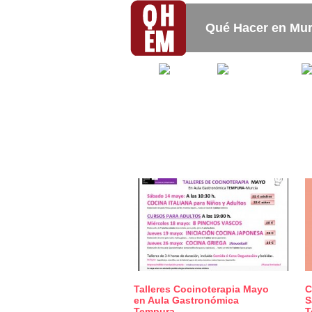
Qué Hacer en Mur
Mapa
Bares_
Restaurantes
Talleres Cocinoterapia Mayo
C
0
en Aula Gastronómica
S
Tempura_
T