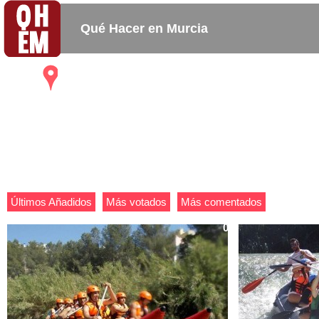
Qué Hacer en Murcia
Mapa
Bares_
Copas_
Activida
Restaurantes
Cafeterias
Últimos Añadidos
Más votados
Más comentados
0