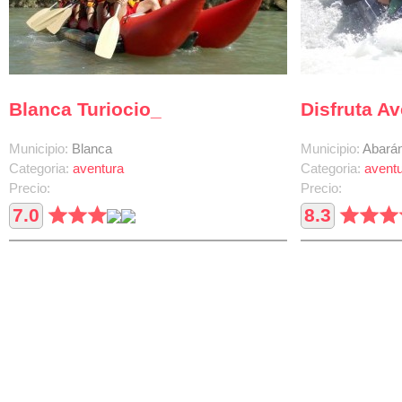
Blanca Turiocio_
Disfruta A
Municipio:
Blanca
Municipio:
Abará
Categoria:
aventura
Categoria:
avent
Precio:
Precio:
7.0
8.3