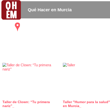
Qué Hacer en Murcia
Mapa
Bares_
Copas_
Activida
Restaurantes
Cafeterias
Taller de Clown: “Tu primera
Taller "Humor para la salud"
0
nariz”_
en Murcia_