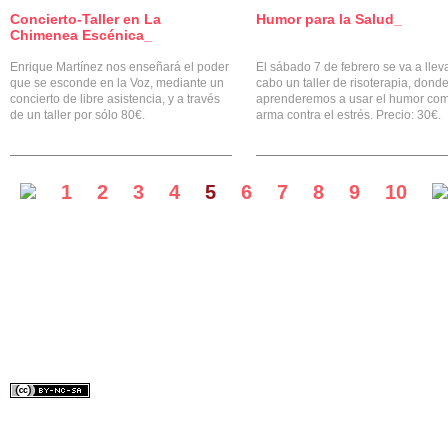
Concierto-Taller en La
Humor para la Salud_
0
Chimenea Escénica_
Enrique Martínez nos enseñará el poder
El sábado 7 de febrero se va a llev
que se esconde en la Voz, mediante un
cabo un taller de risoterapia, dond
concierto de libre asistencia, y a través
aprenderemos a usar el humor co
de un taller por sólo 80€.
arma contra el estrés. Precio: 30€.
1
2
3
4
5
6
7
8
9
10
Diseñado por:
Lydilena
Bajo licencia Creative Common.