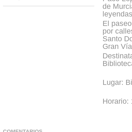
de Murci
leyendas
El paseo
por call
Santo Do
Gran Vía
Destinata
Bibliote
Lugar: B
Horario: 
COMENTARIOS