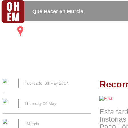
Qué Hacer en Murcia
Mapa
Bares_
Copas_
Activida
Restaurantes
Cafeterias
Recorr
Publicado: 04 May 2017
Thursday 04 May
Esta tard
historias
, Murcia
Paco Lóp